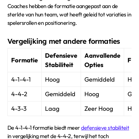
Coaches hebben de formatie aangepast aan de
sterkte van hun team, wat heeft geleid tot variaties in
spelersrollen en positionering.
Vergelijking met andere formaties
Defensieve
Aanvallende
Formatie
Flex
Stabiliteit
Opties
4-1-4-1
Hoog
Gemiddeld
Hoo
4-4-2
Gemiddeld
Hoog
Gem
4-3-3
Laag
Zeer Hoog
Hoo
De 4-1-4-1 formatie biedt meer
defensieve stabiliteit
in vergelijking met de 4-4-2, terwijl het toch