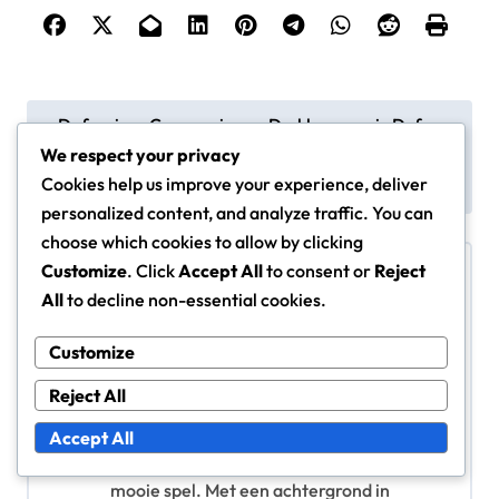
P
Defensieve Communic
Drukknoppen in Defen
atie in Voetbalformatie
sieve Formaties: Antici
o
We respect your privacy
s: Duidelijkheid, Effecti
patie, Timing, Uitvoeri
s
Cookies help us improve your experience, deliver
viteit, Ondersteuning
ng
personalized content, and analyze traffic. You can
t
choose which cookies to allow by clicking
n
Customize
. Click
Accept All
to consent or
Reject
a
All
to decline non-essential cookies.
v
Customize
By
Marcus Hale
i
Reject All
Een gepassioneerde voetbalanalist, Marcus Hale
g
heeft meer dan een decennium besteed aan het
Accept All
a
bestuderen van defensieve formaties in het
t
mooie spel. Met een achtergrond in