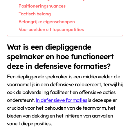
Positioneringsnuances
Tactisch belang
Belangrijke eigenschappen
Voorbeelden uit topcompetities
Wat is een diepliggende
spelmaker en hoe functioneert
deze in defensieve formaties?
Een diepliggende spelmaker is een middenvelder die
voornamelijk in een defensieve rol opereert, terwijl hij
ook de balverdeling faciliteert en offensieve acties
ondersteunt.
In defensieve formaties
is deze speler
cruciaal voor het behouden van de teamvorm, het
bieden van dekking en het initiëren van aanvallen
vanuit diepe posities.