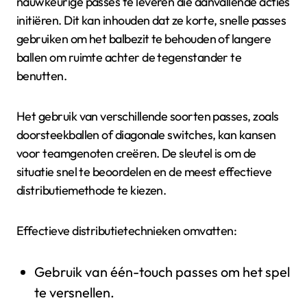
nauwkeurige passes te leveren die aanvallende acties
initiëren. Dit kan inhouden dat ze korte, snelle passes
gebruiken om het balbezit te behouden of langere
ballen om ruimte achter de tegenstander te
benutten.
Het gebruik van verschillende soorten passes, zoals
doorsteekballen of diagonale switches, kan kansen
voor teamgenoten creëren. De sleutel is om de
situatie snel te beoordelen en de meest effectieve
distributiemethode te kiezen.
Effectieve distributietechnieken omvatten:
Gebruik van één-touch passes om het spel
te versnellen.