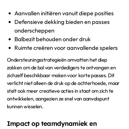
Aanvallen initiëren vanuit diepe posities
Defensieve dekking bieden en passes
onderscheppen
Balbezit behouden onder druk
Ruimte creëren voor aanvallende spelers
Ondersteuningsstrategieën omvatten het diep
zakken om de bal van verdedigers te ontvangen en
zichzelf beschikbaar maken voor korte passes. Dit
verlicht niet alleen de druk op de achterhoede, maar
stelt ook meer creatieve acties in staat om zich te
ontwikkelen, aangezien ze snel van aanvalspunt
kunnen wisselen.
Impact op teamdynamiek en