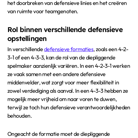
het doorbreken van defensieve linies en het creëren
van ruimte voor teamgenoten.
Rol binnen verschillende defensieve
opstellingen
In verschillende
defensieve formaties
, zoals een 4-2-
3-1 of een 4-3-3, kan de rol van de diepliggende
spelmaker aanzienlijk variëren. In een 4-2-3-1 werken
ze vaak samen met een andere defensieve
middenvelder, wat zorgt voor meer flexibiliteit in
zowel verdediging als aanval. In een 4-3-3 hebben ze
mogelijk meer vrijheid om naar voren te duwen,
terwijl ze toch hun defensieve verantwoordelijkheden
behouden.
Ongeacht de formatie moet de diepliggende