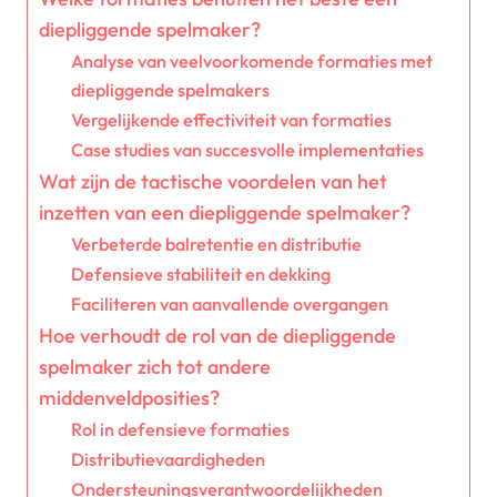
diepliggende spelmaker?
Analyse van veelvoorkomende formaties met
diepliggende spelmakers
Vergelijkende effectiviteit van formaties
Case studies van succesvolle implementaties
Wat zijn de tactische voordelen van het
inzetten van een diepliggende spelmaker?
Verbeterde balretentie en distributie
Defensieve stabiliteit en dekking
Faciliteren van aanvallende overgangen
Hoe verhoudt de rol van de diepliggende
spelmaker zich tot andere
middenveldposities?
Rol in defensieve formaties
Distributievaardigheden
Ondersteuningsverantwoordelijkheden