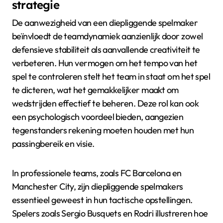
strategie
De aanwezigheid van een diepliggende spelmaker
beïnvloedt de teamdynamiek aanzienlijk door zowel
defensieve stabiliteit als aanvallende creativiteit te
verbeteren. Hun vermogen om het tempo van het
spel te controleren stelt het team in staat om het spel
te dicteren, wat het gemakkelijker maakt om
wedstrijden effectief te beheren. Deze rol kan ook
een psychologisch voordeel bieden, aangezien
tegenstanders rekening moeten houden met hun
passingbereik en visie.
In professionele teams, zoals FC Barcelona en
Manchester City, zijn diepliggende spelmakers
essentieel geweest in hun tactische opstellingen.
Spelers zoals Sergio Busquets en Rodri illustreren hoe