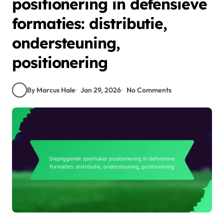
positionering in defensieve
formaties: distributie,
ondersteuning,
positionering
By Marcus Hale
Jan 29, 2026
No Comments