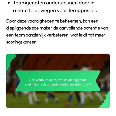
Teamgenoten ondersteunen door in
ruimte te bewegen voor terugpasses
Door deze vaardigheden te beheersen, kan een
diepliggende spelmaker de aanvallende potentie van
een team aanzienlijk verbeteren, wat leidt tot meer
scoringskansen.