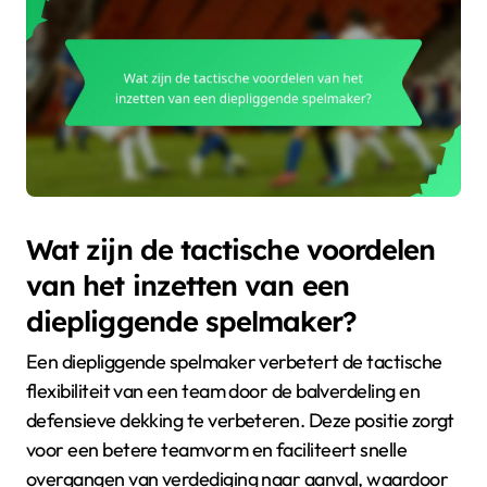
Wat zijn de tactische voordelen
van het inzetten van een
diepliggende spelmaker?
Een diepliggende spelmaker verbetert de tactische
flexibiliteit van een team door de balverdeling en
defensieve dekking te verbeteren. Deze positie zorgt
voor een betere teamvorm en faciliteert snelle
overgangen van verdediging naar aanval, waardoor