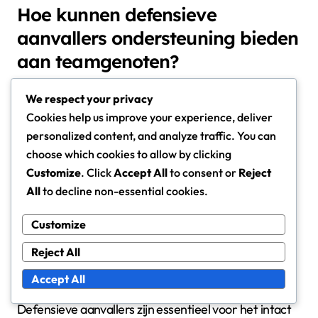
Hoe kunnen defensieve
aanvallers ondersteuning bieden
aan teamgenoten?
Defensieve aanvallers spelen een cruciale rol in het
We respect your privacy
bieden van ondersteuning aan hun teamgenoten
Cookies help us improve your experience, deliver
door de teamformatie te behouden, drukstrategieën
personalized content, and analyze traffic. You can
te faciliteren en de communicatie te verbeteren. Hun
choose which cookies to allow by clicking
positionering en acties kunnen de algehele
Customize
. Click
Accept All
to consent or
Reject
effectiviteit van de verdediging aanzienlijk
All
to decline non-essential cookies.
beïnvloeden, waardoor het team cohesief en
responsief blijft tijdens het spel.
Customize
Reject All
Rol van defensieve aanvallers in het
Accept All
behouden van de formatie
Defensieve aanvallers zijn essentieel voor het intact