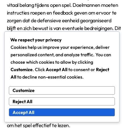
vitaal belang tijdens open spel. Doelmannen moeten
instructies roepen en feedback geven om ervoor te
zorgen dat de defensieve eenheid georganiseerd
blijft en zich bewust is van eventuele bedreigingen. Dit
helpt bij het behouden van een samenhangende
We respect your privacy
defensieve strategie.
Cookies help us improve your experience, deliver
personalized content, and analyze traffic. You can
Betrokkenheid van de doelman bij
choose which cookies to allow by clicking
tegenaanvallen
Customize
. Click
Accept All
to consent or
Reject
All
to decline non-essential cookies.
Tijdens tegenaanvallen spelen doelmannen een
cruciale rol in de overgang van verdediging naar
Customize
aanval. Ze kunnen snelle tegenaanvallen initiëren
Reject All
door de bal nauwkeurig naar teamgenoten te
distribueren, vaak met een worp of een snelle trap.
Accept All
Dit vereist bewustzijn van het veld en het vermogen
om het spel effectief te lezen.